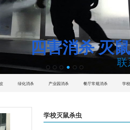
四害消杀
灭
联
蚊
绿化消杀
产业园消杀
餐厅常规消杀
学
学校灭鼠杀虫