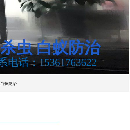
鼠杀虫
白蚁防治
系电话：15361763622
校白蚁防治