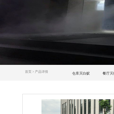
1
2
3
4
5
6
首页
>
产品详情
仓库灭白蚁
餐厅灭