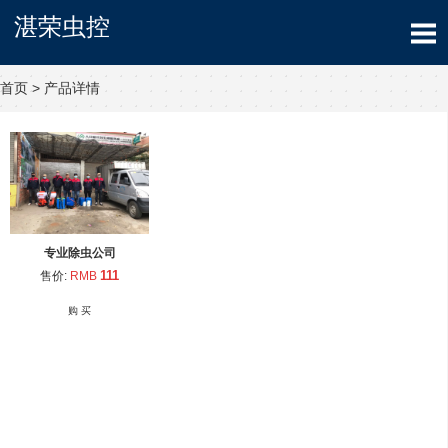
湛荣虫控
首页
>
产品详情
专业除虫公司
111
售价:
RMB
购 买