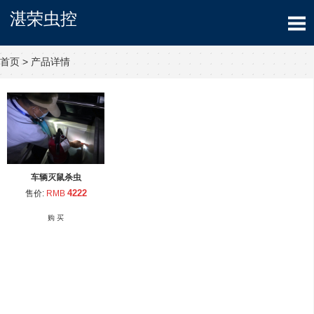
湛荣虫控
首页
>
产品详情
车辆灭鼠杀虫
4222
售价:
RMB
购 买