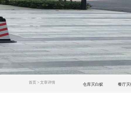
1
2
3
4
5
6
首页
>
文章详情
仓库灭白蚁
餐厅灭