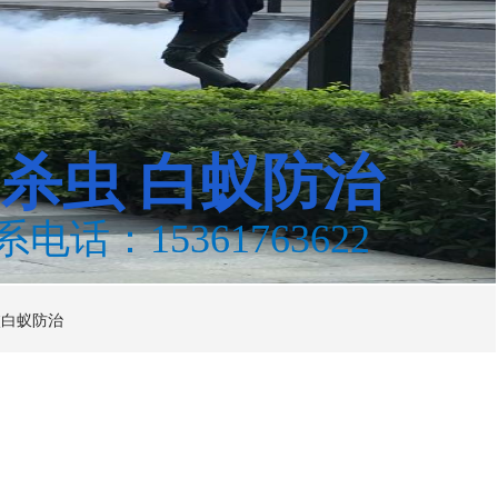
鼠杀虫
白蚁防治
系电话：15361763622
校白蚁防治