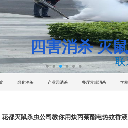
四害消杀
灭
联
蚊
绿化消杀
产业园消杀
餐厅常规消杀
学
花都灭鼠杀虫公司教你用炔丙菊酯电热蚊香液