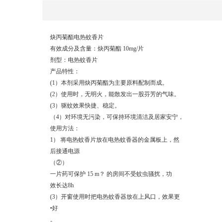
炔丙菊酯电热蚊香片
有效成分及含量：炔丙菊酯 10mg/片
剂型：电热蚊香片
产品特性：
(1）本剂采用炔丙菊酯为主要原料配制而成。
(2）使用时，无明火，能散发出一股芬芳的气味。
(3）驱蚊效果快捷、稳定。
（4）对环境无污染，可保持环境清洁及居家安宁，
使用方法：
1） 将电热蚊香片放在电热蚊香器的金属板上，然
后接通电源
（②）
一片药可保护 15 m？ 的房间不受蚊虫骚扰，功
效长达8h
(3）开窗使用时把电热蚊香器放在上风口，效果更
•好
。