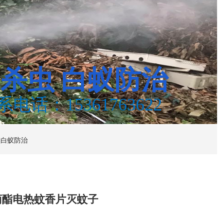
鼠杀虫
白蚁防治
系电话：15361763622
校白蚁防治
菊酯电热蚊香片灭蚊子