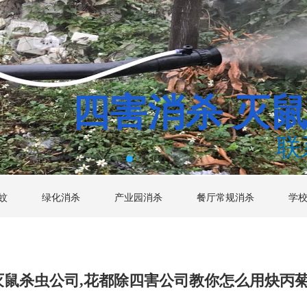
四害消杀
灭
联
蚊
绿化消杀
产业园消杀
餐厅常规消杀
学
灭鼠杀虫公司,花都除四害公司教你怎么用炔丙