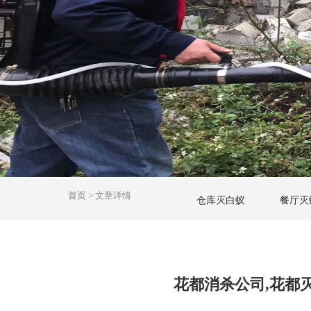
1
2
3
4
5
6
首页
>
文章详情
仓库灭白蚁
餐厅灭
花都消杀公司,花都