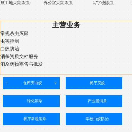
筑工地灭鼠杀虫
办公室灭鼠杀虫
写字楼除虫
主营业务
常规杀虫灭鼠
虫害控制
白蚁防治
消杀资质文档服务
消杀药物零售与批发
仓库灭白蚁
餐厅灭蚊
+
∨
绿化消杀
产业园消杀
餐厅常规消杀
学校白蚁防治